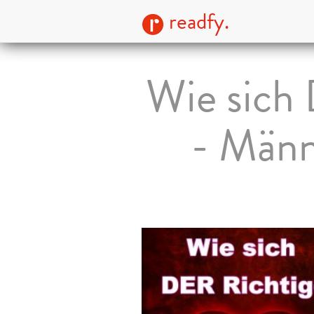
readfy.
Wie sich 
- Männ