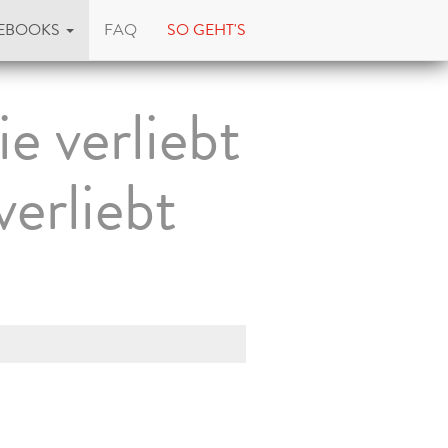
EBOOKS
FAQ
SO GEHT'S
e verliebt
erliebt