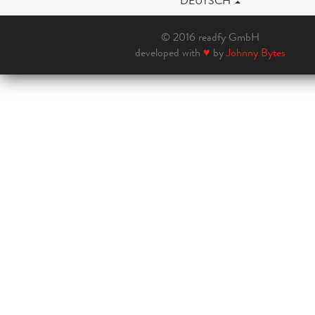
DEUTSCH
© 2016 readfy GmbH
developed with
♥
by
Johnny Bytes