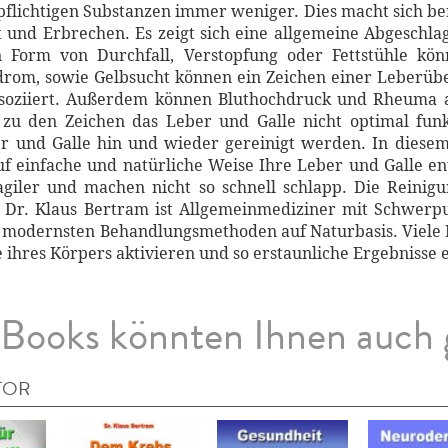
flichtigen Substanzen immer weniger. Dies macht sich be
t und Erbrechen. Es zeigt sich eine allgemeine Abgeschl
 Form von Durchfall, Verstopfung oder Fettstühle kön
drom, sowie Gelbsucht können ein Zeichen einer Leberüb
ssoziiert. Außerdem können Bluthochdruck und Rheuma a
 zu den Zeichen das Leber und Galle nicht optimal funk
und Galle hin und wieder gereinigt werden. In diesem
uf einfache und natürliche Weise Ihre Leber und Galle en
 agiler und machen nicht so schnell schlapp. Die Reini
Dr. Klaus Bertram ist Allgemeinmediziner mit Schwerpu
en modernsten Behandlungsmethoden auf Naturbasis. Viele 
e ihres Körpers aktivieren und so erstaunliche Ergebnisse e
Books könnten Ihnen auch 
TOR