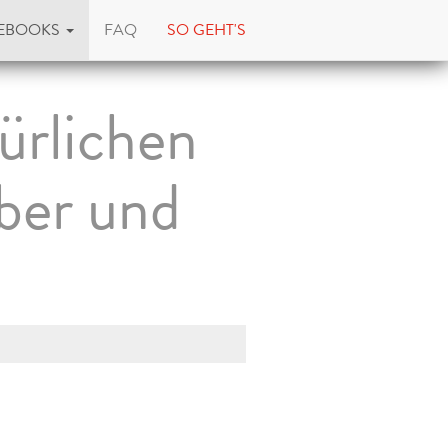
EBOOKS
FAQ
SO GEHT'S
ürlichen
eber und