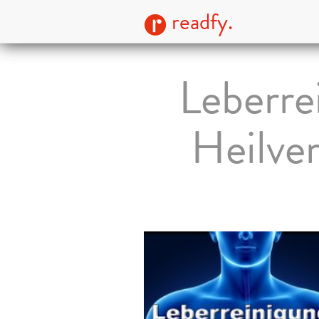
readfy.
Leberre
Heilver