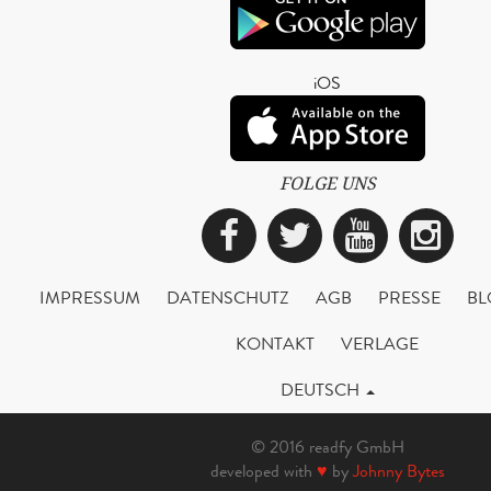
iOS
FOLGE UNS
Facebook
Twitter
YouTub
Ins
IMPRESSUM
DATENSCHUTZ
AGB
PRESSE
BL
KONTAKT
VERLAGE
DEUTSCH
© 2016 readfy GmbH
developed with
♥
by
Johnny Bytes