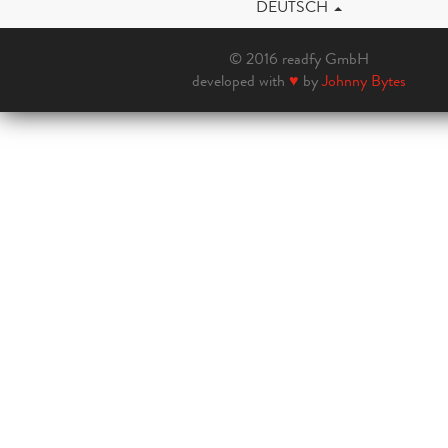
DEUTSCH
© 2016 readfy GmbH
developed with
♥
by
Johnny Bytes