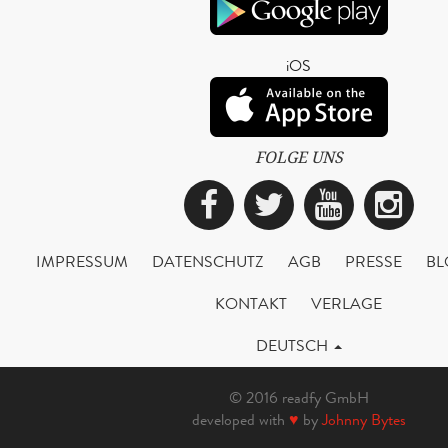
iOS
FOLGE UNS
Facebook
Twitter
YouTub
Ins
IMPRESSUM
DATENSCHUTZ
AGB
PRESSE
BL
KONTAKT
VERLAGE
DEUTSCH
© 2016 readfy GmbH
developed with
♥
by
Johnny Bytes