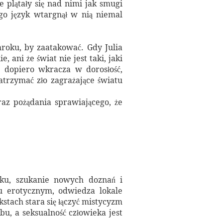
ie plątały się nad nimi jak smugi
ego język wtargnął w nią niemal
 mroku, by zaatakować. Gdy Julia
, ani że świat nie jest taki, jaki
a dopiero wkracza w dorosłość,
trzymać zło zagrażające światu
az pożądania sprawiającego, że
żku, szukanie nowych doznań i
lu erotycznym, odwiedza lokale
stach stara się łączyć mistycyzm
u, a seksualność człowieka jest