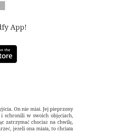
adfy App!
yjścia. On nie miał. Jej pieprzony
 i schronili w swoich objęciach,
cąc zatrzymać chociaż na chwilę,
rzeć, jeżeli ona miała, to chciała