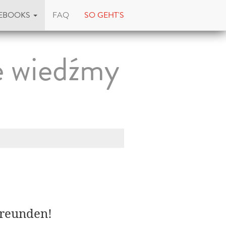
EBOOKS
FAQ
SO GEHT'S
e wiedźmy
Freunden!