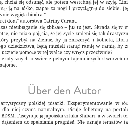
, chciał się odsunąć, ale potem westchnął jej w szyję. Lin
ął ją na łóżko, złapał za nogi i przyciągnął do siebie. J
wnie wygięła biodra."
arci dom" autorstwa Catriny Curant.
zas nieubłaganie się zbliżało – już tu jest. Skrada się w
, nie miała pojęcia, że jej życie zmieni się tak drastycznie
óry przybył na Ziemię, by ją zniszczyć, i kobieta, któr
o dziedzictwa, będą musieli stanąć ramię w ramię, by za
e uczucie pomoże w tej walce czy wręcz przeciwnie?
ń erotycznych o świecie pełnym tajemniczych stworzeń or
znajome.
Über den Autor
artystyczny polskiej pisarki. Eksperymentowanie w łó
 dla niej czymś naturalnym. Pisuje felietony na porta
BDSM. Fascynuje ją japońska sztuka Shibari, a w swoich tek
 dążeniem do spełniania pragnień. Nie uznaje tematów tab