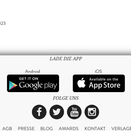
023
LADE DIE APP
Android
iOS
FOLGE UNS
Facebook
Twitter
YouTube
Instagra
AGB
PRESSE
BLOG
AWARDS
KONTAKT
VERLAG