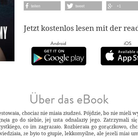
teilen
tweet
+1
Jetzt kostenlos lesen mit der re
Android
iOS
Über das eBook
estowała, chociaż nie miała złudzeń. Pójdzie, bo nie mieli w
ła go do siebie, jej usta odnalazły jego. Zatrzymali się
zystkiego, co im zagrażało. Rozbierała go gorączkowo, ch
iedziała, że było to głupie, lekkomyślne, ale jeżeli miał um