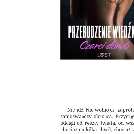
" – Nie idź. Nie wolno ci –zaprot
samozwańczy obrońca. Przyciągnę
odcięli od reszty świata, od ws
chociaż na kilka chwil, chociaż w