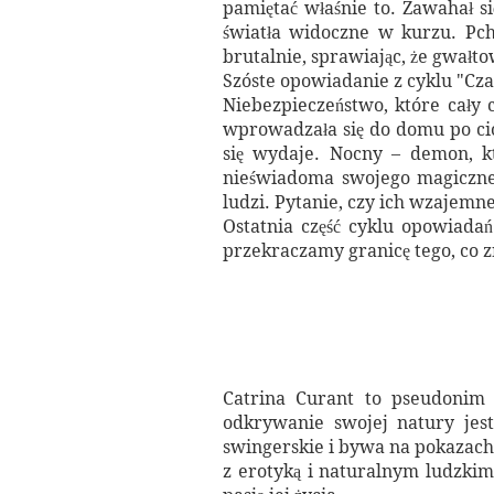
pamiętać właśnie to. Zawahał się
światła widoczne w kurzu. Pchn
brutalnie, sprawiając, że gwałto
Szóste opowiadanie z cyklu "Cz
Niebezpieczeństwo, które cały c
wprowadzała się do domu po ciotce
się wydaje. Nocny – demon, kt
nieświadoma swojego magiczneg
ludzi. Pytanie, czy ich wzajemn
Ostatnia część cyklu opowiada
przekraczamy granicę tego, co 
Catrina Curant to pseudonim 
odkrywanie swojej natury jest
swingerskie i bywa na pokazach 
z erotyką i naturalnym ludzkim