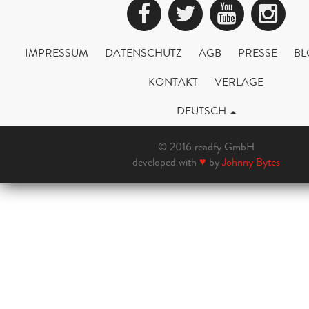
Facebook
Twitter
YouTub
Ins
IMPRESSUM
DATENSCHUTZ
AGB
PRESSE
BL
KONTAKT
VERLAGE
DEUTSCH
© 2016 readfy GmbH
developed with
♥
by
Johnny Bytes