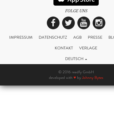
FOLGE UNS
Facebook
Twitter
YouTub
Ins
IMPRESSUM
DATENSCHUTZ
AGB
PRESSE
BL
KONTAKT
VERLAGE
DEUTSCH
© 2016 readfy GmbH
developed with
♥
by
Johnny Bytes