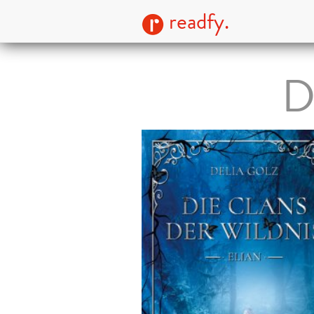
readfy.
D