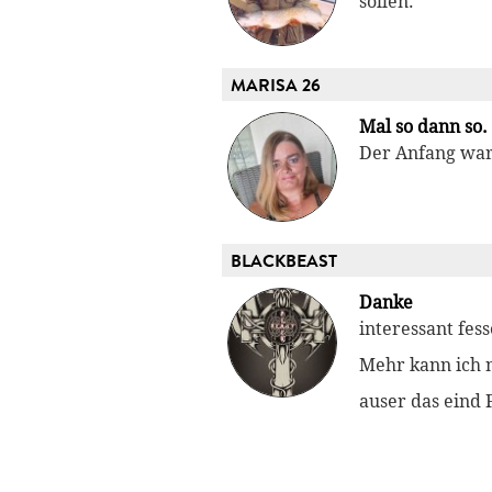
sollen.
MARISA 26
Mal so dann so.
Der Anfang war
BLACKBEAST
Danke
interessant fes
Mehr kann ich n
auser das eind F