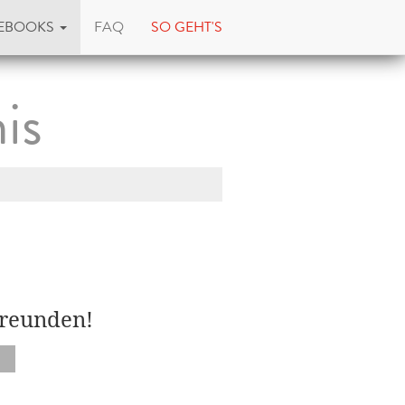
EBOOKS
FAQ
SO GEHT'S
is
Freunden!