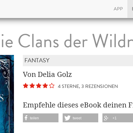
APP
ie Clans der Wildn
FANTASY
Von Delia Golz
4 STERNE, 3 REZENSIONEN
Empfehle dieses eBook deinen 
teilen
tweet
+1