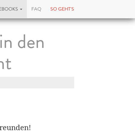
EBOOKS
FAQ
SO GEHT'S
in den
ht
Freunden!