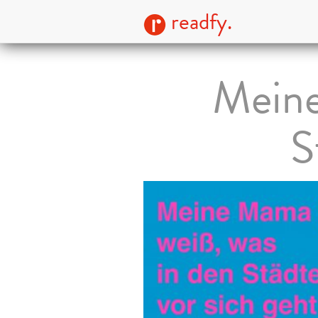
readfy.
Meine
S