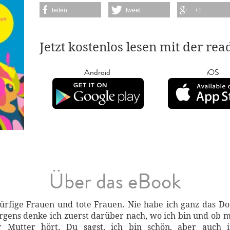
teilen
tweet
+1
Jetzt kostenlos lesen mit der re
Android
iOS
Über das eBook
rfige Frauen und tote Frauen. Nie habe ich ganz das Dorf
ens denke ich zuerst darüber nach, wo ich bin und ob m
Mutter hört. Du sagst, ich bin schön, aber auch i