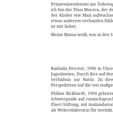
Prinzessinendonuts am Todestag.
ich bin der Fluss Morava, der d
der Kinder wie Mais aufwachsen
etwas anderem verbunden fühle a
ist mir lieber.
Meine Mama weiß, was in den Stä
Radmila Petrović, 1996 in Užic
Jugoslawien. Durch ihre auf dem
Verhältnis zur Natur. Zu ih
Perspektiven auf die von maßge
Philine Bickhardt, 1994 gebore
Schwerpunkt auf russischsprachi
Ebert-Stiftung, mit Auslandsstu
als Webredakteurin für novinki