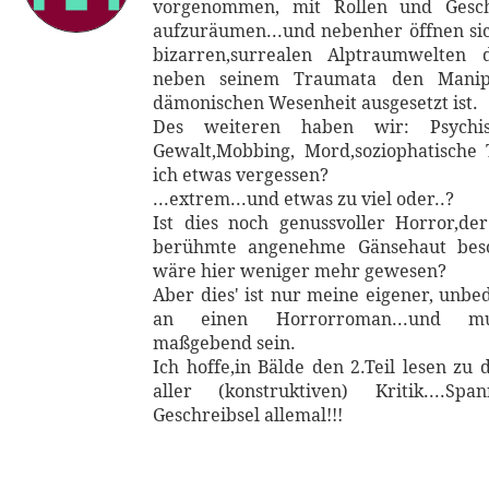
vorgenommen, mit Rollen und Geschl
aufzuräumen...und nebenher öffnen si
bizarren,surrealen Alptraumwelten 
neben seinem Traumata den Manipu
dämonischen Wesenheit ausgesetzt ist.
Des weiteren haben wir: Psychis
Gewalt,Mobbing, Mord,soziophatische
ich etwas vergessen?
...extrem...und etwas zu viel oder..?
Ist dies noch genussvoller Horror,d
berühmte angenehme Gänsehaut besch
wäre hier weniger mehr gewesen?
Aber dies' ist nur meine eigener, unbe
an einen Horrorroman...und m
maßgebend sein.
Ich hoffe,in Bälde den 2.Teil lesen zu 
aller (konstruktiven) Kritik....S
Geschreibsel allemal!!!