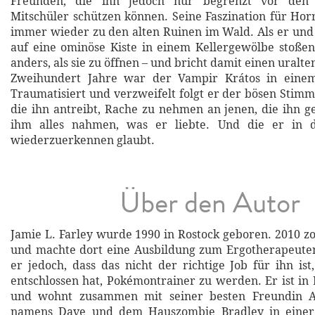
Freunden, die ihn jedoch nur begrenzt vor den 
Mitschüler schützen können. Seine Faszination für Horr
immer wieder zu den alten Ruinen im Wald. Als er und 
auf eine ominöse Kiste in einem Kellergewölbe stoßen
anders, als sie zu öffnen – und bricht damit einen uralte
Zweihundert Jahre war der Vampir Krátos in einem
Traumatisiert und verzweifelt folgt er der bösen Stimm
die ihn antreibt, Rache zu nehmen an jenen, die ihn g
ihm alles nahmen, was er liebte. Und die er in d
wiederzuerkennen glaubt.
Über den Autor
Jamie L. Farley wurde 1990 in Rostock geboren. 2010 zo
und machte dort eine Ausbildung zum Ergotherapeuten
er jedoch, dass das nicht der richtige Job für ihn ist
entschlossen hat, Pokémontrainer zu werden. Er ist in 
und wohnt zusammen mit seiner besten Freundin An
namens Dave und dem Hauszombie Bradley in eine