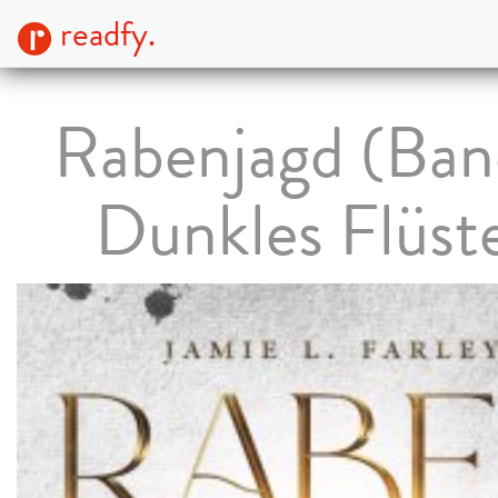
readfy.
Rabenjagd (Band
Dunkles Flüst