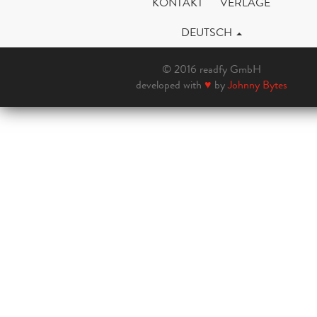
KONTAKT
VERLAGE
DEUTSCH
© 2016 readfy GmbH
developed with
♥
by
Johnny Bytes