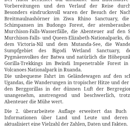
Vorbereitungen und den Verlauf der Reise durc
Besonders eindrucksvoll waren der Besuch der Nach
Breitmaulnashörner im Ziwa Rhino Sanctuary, di
Schimpansen im Budongo Forest, der atemberaube
Murchison-Falls-Wasserfälle, die Abenteuer auf den 
Murchison-Falls- und Queen-Elizabeth-Nationalparks, di
dem Victoria-Nil und dem Mutanda-See, die Wand
Sumpfgebiet des Bigodi Wetland Sanctuary, 
Pygmäenvolkes der Batwa und natürlich die Höhepunkt
Gorilla-Trekkings im Bwindi Impenetrable Forest 
Volcanoes Nationalpark in Ruanda.
Die unbequeme Fahrt im Geländewagen auf den sch
Ugandas, die Wanderungen in tropischer Hitze und der s
den Berggorillas in der dünnen Luft der Bergregi
unangenehm, anstrengend und beschwerlich, tro
Abenteuer die Mühe wert.
Die 2. überarbeitete Auflage erweitert das Buch 
Informationen über Land und Leute und deren 
aktualisiert eine Vielzahl der Zahlen, Daten und Fakten.