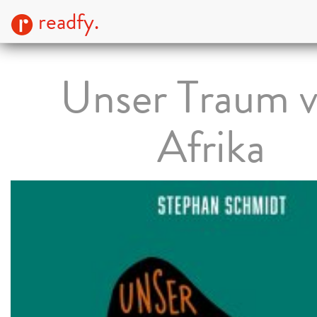
readfy.
Unser Traum 
Afrika