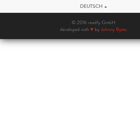
DEUTSCH
© 2016 readfy GmbH
developed with
♥
by
Johnny Bytes