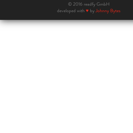
© 2016 readfy GmbH
developed with
♥
by
Johnny Bytes