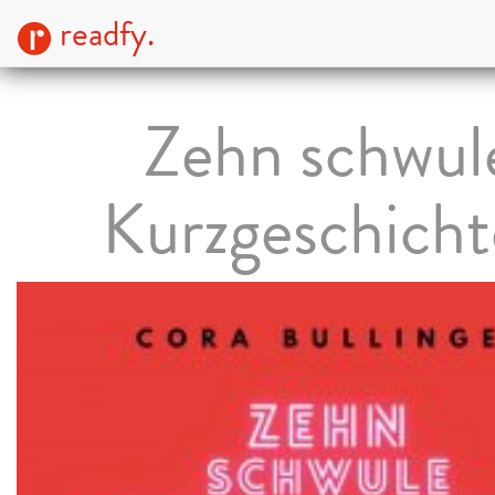
readfy.
Zehn schwul
Kurzgeschich