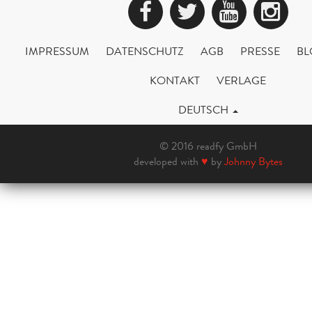
Facebook
Twitter
YouTub
Ins
IMPRESSUM
DATENSCHUTZ
AGB
PRESSE
BL
KONTAKT
VERLAGE
DEUTSCH
© 2016 readfy GmbH
developed with
♥
by
Johnny Bytes