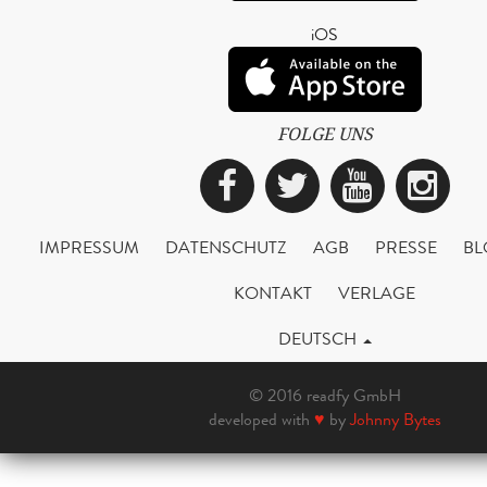
iOS
FOLGE UNS
Facebook
Twitter
YouTub
Ins
IMPRESSUM
DATENSCHUTZ
AGB
PRESSE
BL
KONTAKT
VERLAGE
DEUTSCH
© 2016 readfy GmbH
developed with
♥
by
Johnny Bytes