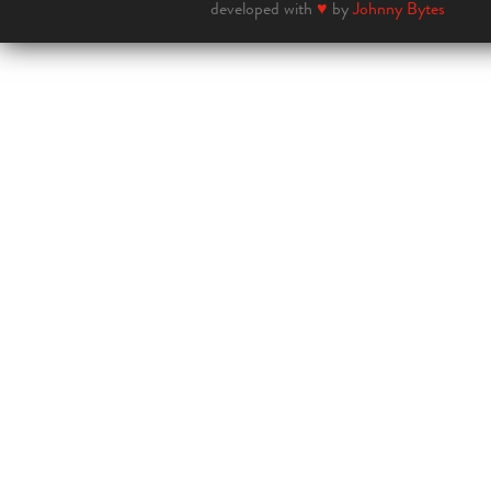
developed with
♥
by
Johnny Bytes