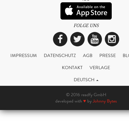
FOLGE UNS
Facebook
Twitter
YouTub
Ins
IMPRESSUM
DATENSCHUTZ
AGB
PRESSE
BL
KONTAKT
VERLAGE
DEUTSCH
© 2016 readfy GmbH
developed with
♥
by
Johnny Bytes