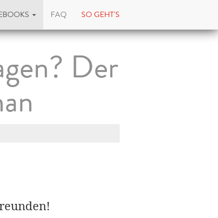
EBOOKS
FAQ
SO GEHT'S
sagen? Der
man
Freunden!