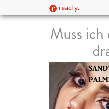
readfy.
Muss ich 
dr