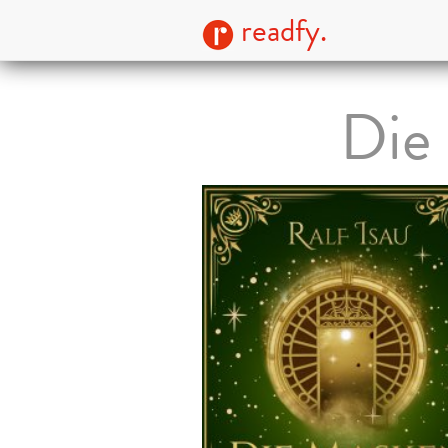
readfy.
Die