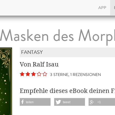
APP
 Masken des Morp
FANTASY
Von Ralf Isau
3 STERNE, 1 REZENSIONEN
Empfehle dieses eBook deinen 
teilen
tweet
+1