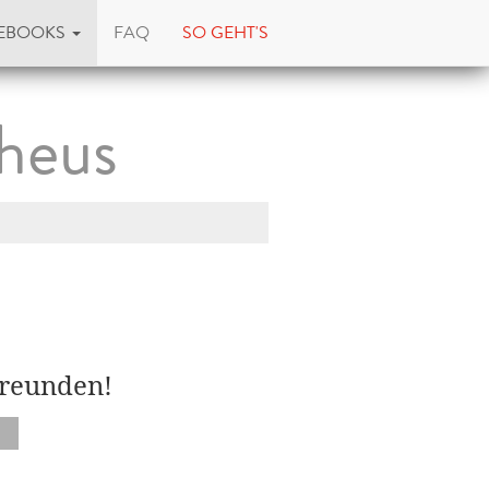
EBOOKS
FAQ
SO GEHT'S
heus
Freunden!