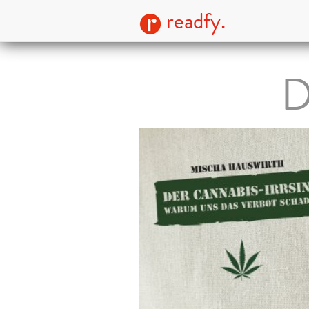
readfy.
D