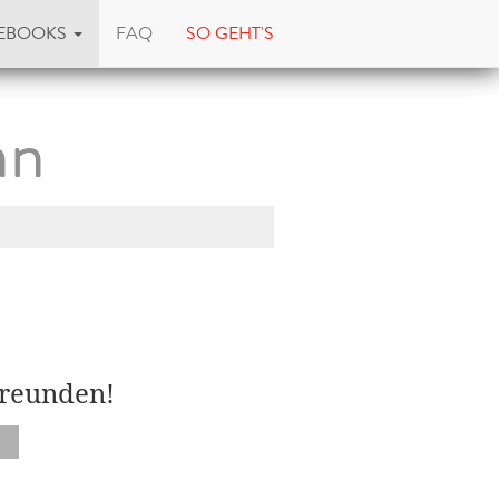
EBOOKS
FAQ
SO GEHT'S
nn
Freunden!