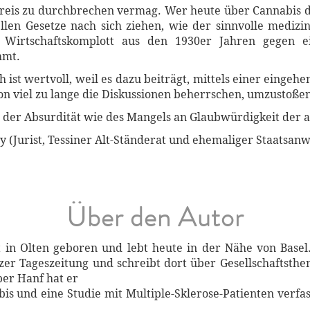
reis zu durchbrechen vermag. Wer heute über Cannabis dis
llen Gesetze nach sich ziehen, wie der sinnvolle medizi
Wirtschaftskomplott aus den 1930er Jahren gegen ei
mmt.
ist wertvoll, weil es dazu beiträgt, mittels einer eingeh
on viel zu lange die Diskussionen beherrschen, umzustoßen
 der Absurdität wie des Mangels an Glaubwürdigkeit der a
(Jurist, Tessiner Alt-Ständerat und ehemaliger Staatsanw
Über den Autor
t in Olten geboren und lebt heute in der Nähe von Basel
zer Tageszeitung und schreibt dort über Gesellschaftsthem
ber Hanf hat er
s und eine Studie mit Multiple-Sklerose-Patienten verfasst