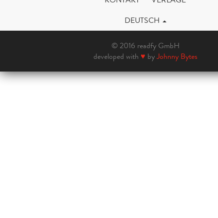
DEUTSCH
© 2016 readfy GmbH
developed with
♥
by
Johnny Bytes