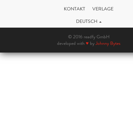
KONTAKT
VERLAGE
DEUTSCH
© 2016 readfy GmbH
developed with
♥
by
Johnny Bytes