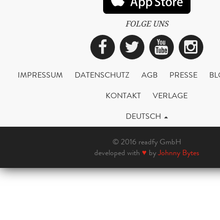
FOLGE UNS
Facebook
Twitter
YouTub
Ins
IMPRESSUM
DATENSCHUTZ
AGB
PRESSE
BL
KONTAKT
VERLAGE
DEUTSCH
© 2016 readfy GmbH
developed with
♥
by
Johnny Bytes