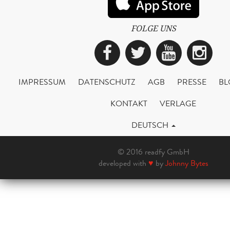
FOLGE UNS
Facebook
Twitter
YouTub
Ins
IMPRESSUM
DATENSCHUTZ
AGB
PRESSE
BL
KONTAKT
VERLAGE
DEUTSCH
© 2016 readfy GmbH
developed with
♥
by
Johnny Bytes