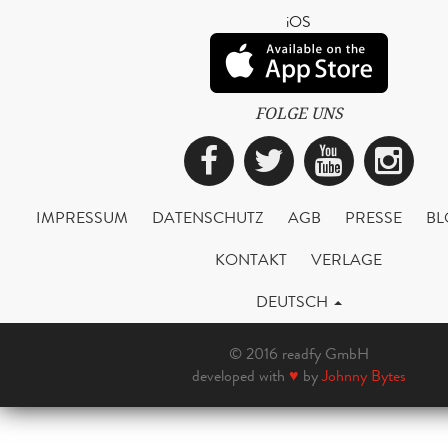
iOS
FOLGE UNS
Facebook
Twitter
YouTub
Ins
IMPRESSUM
DATENSCHUTZ
AGB
PRESSE
BL
KONTAKT
VERLAGE
DEUTSCH
© 2016 readfy GmbH
developed with
♥
by
Johnny Bytes