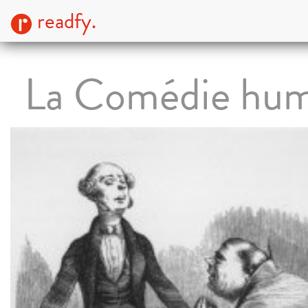
readfy.
La Comédie hum