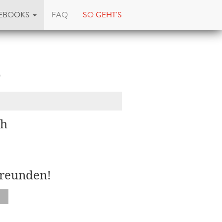
EBOOKS
FAQ
SO GEHT'S
s
th
Freunden!