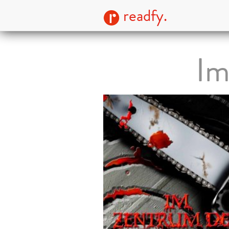
readfy.
Im