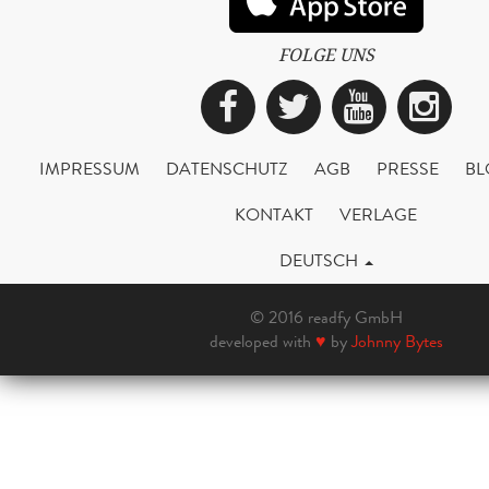
FOLGE UNS
Facebook
Twitter
YouTub
Ins
IMPRESSUM
DATENSCHUTZ
AGB
PRESSE
BL
KONTAKT
VERLAGE
DEUTSCH
© 2016 readfy GmbH
developed with
♥
by
Johnny Bytes