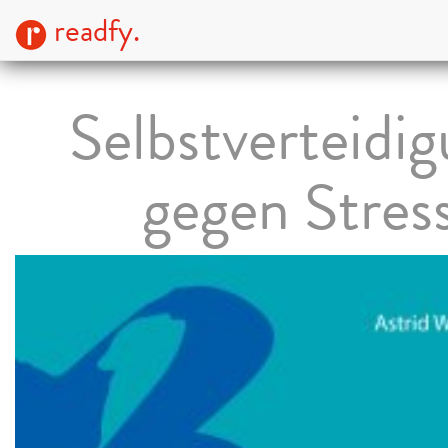
readfy.
Selbstverteidi
gegen Stres