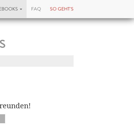
EBOOKS
FAQ
SO GEHT'S
s
Freunden!