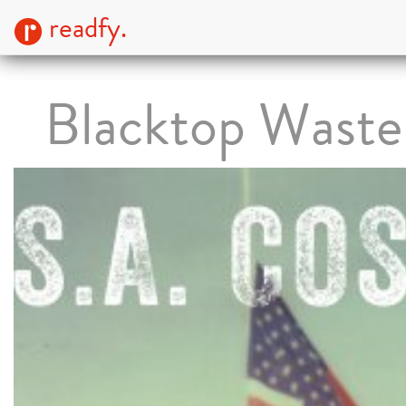
readfy.
Blacktop Waste