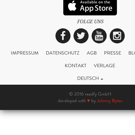
FOLGE UNS
Facebook
Twitter
YouTub
Ins
IMPRESSUM
DATENSCHUTZ
AGB
PRESSE
BL
KONTAKT
VERLAGE
DEUTSCH
© 2016 readfy GmbH
developed with
♥
by
Johnny Bytes