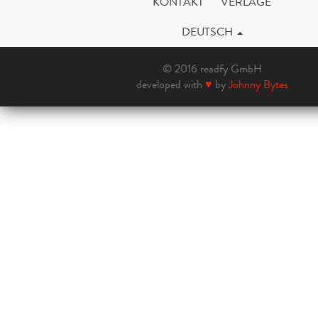
KONTAKT
VERLAGE
DEUTSCH
© 2016 readfy GmbH
developed with
♥
by
Johnny Bytes