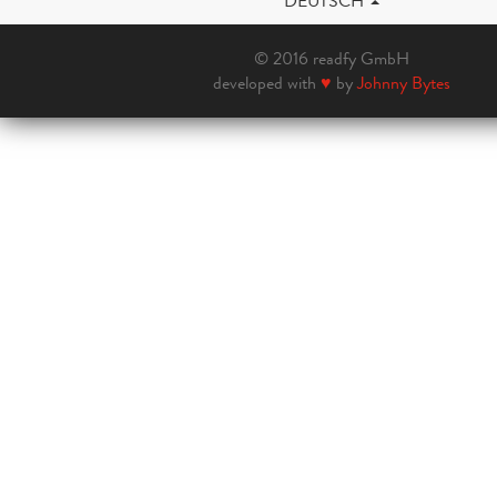
DEUTSCH
© 2016 readfy GmbH
developed with
♥
by
Johnny Bytes