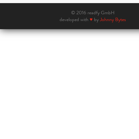
© 2016 readfy GmbH
developed with
♥
by
Johnny Bytes