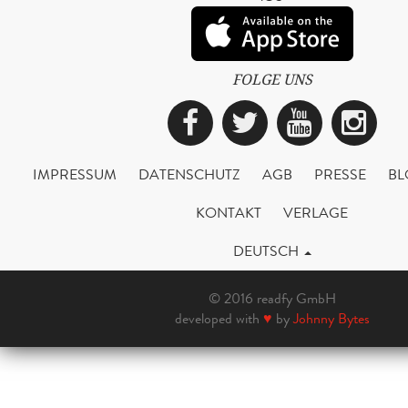
FOLGE UNS
Facebook
Twitter
YouTub
Ins
IMPRESSUM
DATENSCHUTZ
AGB
PRESSE
BL
KONTAKT
VERLAGE
DEUTSCH
© 2016 readfy GmbH
developed with
♥
by
Johnny Bytes