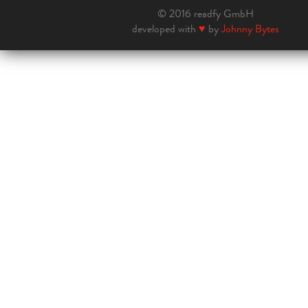
© 2016 readfy GmbH
developed with
♥
by
Johnny Bytes