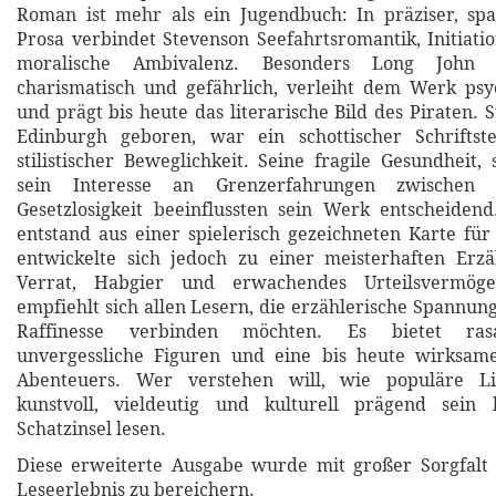
Roman ist mehr als ein Jugendbuch: In präziser, sp
Prosa verbindet Stevenson Seefahrtsromantik, Initiati
moralische Ambivalenz. Besonders Long John Si
charismatisch und gefährlich, verleiht dem Werk psy
und prägt bis heute das literarische Bild des Piraten. 
Edinburgh geboren, war ein schottischer Schriftst
stilistischer Beweglichkeit. Seine fragile Gesundheit,
sein Interesse an Grenzerfahrungen zwischen Z
Gesetzlosigkeit beeinflussten sein Werk entscheidend
entstand aus einer spielerisch gezeichneten Karte für 
entwickelte sich jedoch zu einer meisterhaften Erz
Verrat, Habgier und erwachendes Urteilsvermög
empfiehlt sich allen Lesern, die erzählerische Spannung
Raffinesse verbinden möchten. Es bietet ras
unvergessliche Figuren und eine bis heute wirksam
Abenteuers. Wer verstehen will, wie populäre Lit
kunstvoll, vieldeutig und kulturell prägend sein 
Schatzinsel lesen.
Diese erweiterte Ausgabe wurde mit großer Sorgfalt 
Leseerlebnis zu bereichern.