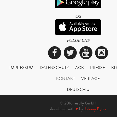
iOS
FOLGE UNS
Facebook
Twitter
YouTub
Ins
IMPRESSUM
DATENSCHUTZ
AGB
PRESSE
BL
KONTAKT
VERLAGE
DEUTSCH
© 2016 readfy GmbH
developed with
♥
by
Johnny Bytes