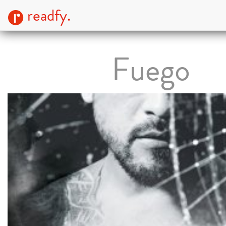
readfy.
Fuego