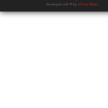
developed with
♥
by
Johnny Bytes