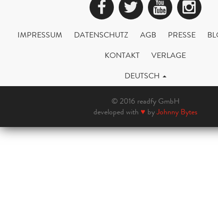
Facebook
Twitter
YouTub
Ins
IMPRESSUM
DATENSCHUTZ
AGB
PRESSE
BL
KONTAKT
VERLAGE
DEUTSCH
© 2016 readfy GmbH
developed with
♥
by
Johnny Bytes