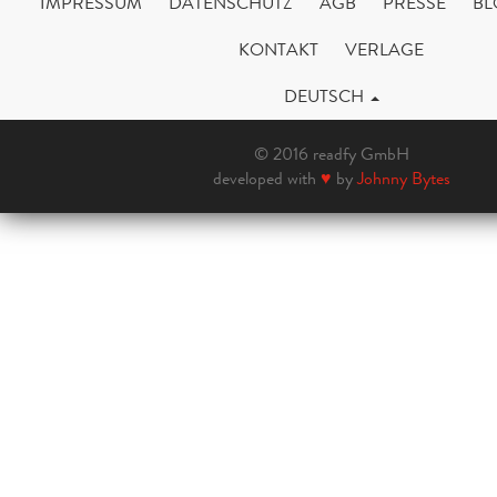
IMPRESSUM
DATENSCHUTZ
AGB
PRESSE
BL
KONTAKT
VERLAGE
DEUTSCH
© 2016 readfy GmbH
developed with
♥
by
Johnny Bytes