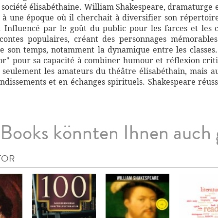
 la société élisabéthaine. William Shakespeare, dramaturg
 à une époque où il cherchait à diversifier son répertoir
nfluencé par le goût du public pour les farces et les 
contes populaires, créant des personnages mémorables 
s de son temps, notamment la dynamique entre les class
r" pour sa capacité à combiner humour et réflexion crit
 seulement les amateurs du théâtre élisabéthain, mais a
ondissements et en échanges spirituels. Shakespeare réussi
Books könnten Ihnen auch 
TOR