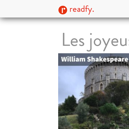
readfy.
Les joye