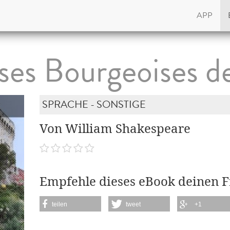
APP
uses Bourgeoises d
SPRACHE - SONSTIGE
Von William Shakespeare
Empfehle dieses eBook deinen 
teilen
tweet
+1