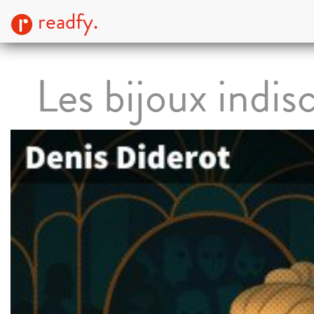
readfy.
Les bijoux indis