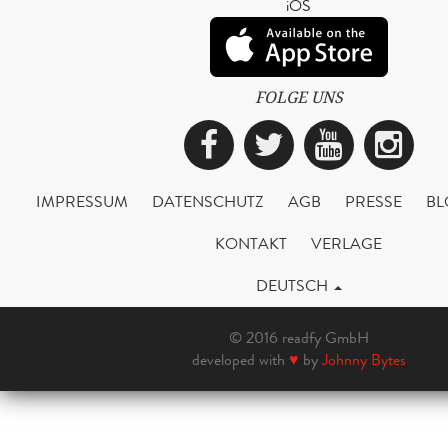
iOS
FOLGE UNS
Facebook
Twitter
YouTub
Ins
IMPRESSUM
DATENSCHUTZ
AGB
PRESSE
BL
KONTAKT
VERLAGE
DEUTSCH
© 2016 readfy GmbH
developed with
♥
by
Johnny Bytes