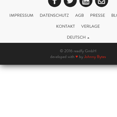
Facebook
Twitter
YouTub
Ins
IMPRESSUM
DATENSCHUTZ
AGB
PRESSE
BL
KONTAKT
VERLAGE
DEUTSCH
© 2016 readfy GmbH
developed with
♥
by
Johnny Bytes