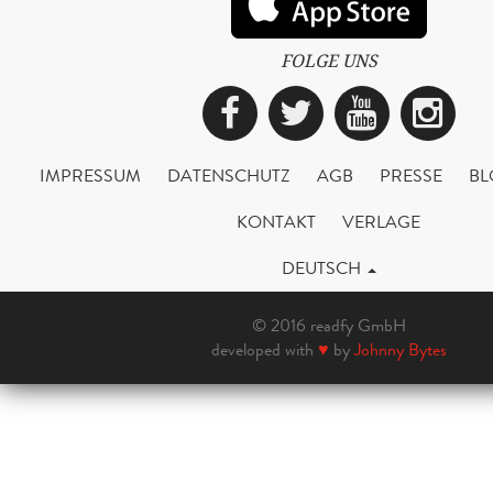
FOLGE UNS
Facebook
Twitter
YouTub
Ins
IMPRESSUM
DATENSCHUTZ
AGB
PRESSE
BL
KONTAKT
VERLAGE
DEUTSCH
© 2016 readfy GmbH
developed with
♥
by
Johnny Bytes