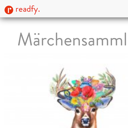
readfy.
Märchensamml