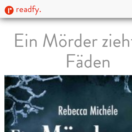
readfy.
Ein Mörder zieh
Fäden