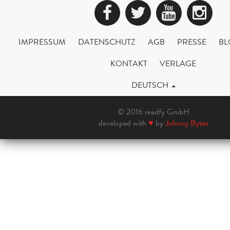
Facebook
Twitter
YouTub
Ins
IMPRESSUM
DATENSCHUTZ
AGB
PRESSE
BL
KONTAKT
VERLAGE
DEUTSCH
© 2016 readfy GmbH
developed with
♥
by
Johnny Bytes