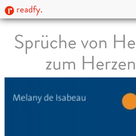
readfy.
Sprüche von He
zum Herze