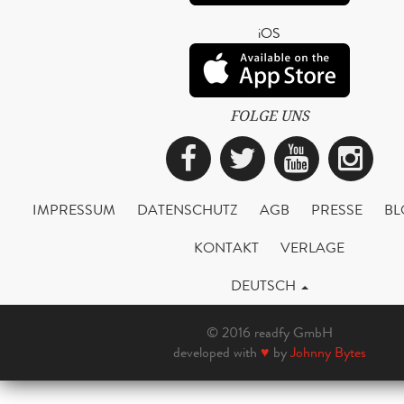
iOS
FOLGE UNS
Facebook
Twitter
YouTub
Ins
IMPRESSUM
DATENSCHUTZ
AGB
PRESSE
BL
KONTAKT
VERLAGE
DEUTSCH
© 2016 readfy GmbH
developed with
♥
by
Johnny Bytes