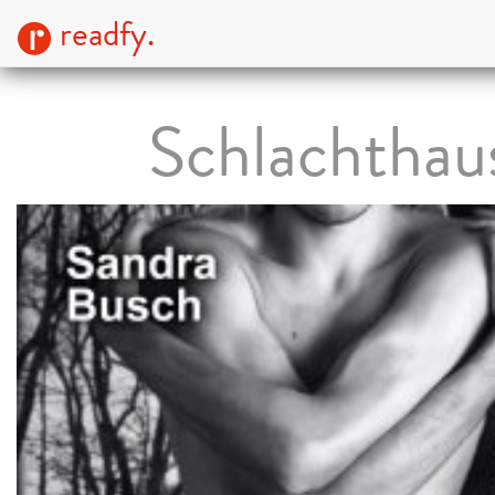
readfy.
Schlachthau