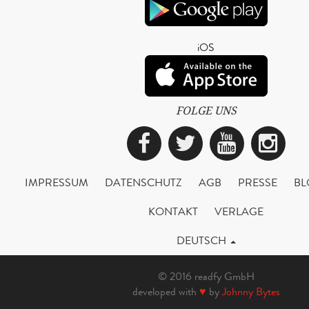
iOS
FOLGE UNS
Facebook
Twitter
YouTub
Ins
IMPRESSUM
DATENSCHUTZ
AGB
PRESSE
BL
KONTAKT
VERLAGE
DEUTSCH
© 2016 readfy GmbH
developed with
♥
by
Johnny Bytes