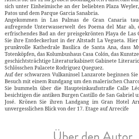
sich unter Einheimische an der beliebten Plaza Weyler,
Patos und dem Parque Garcia Sanabria.
Angekommen in Las Palmas de Gran Canaria tauc
aufregende Unterwasserwelt des Poema del Mar ab,
erfrischendes Bad an der preisgekrönten Playa de Las
Sie ihre Entdeckerlust in der Altstadt La Vegueta. Hie
prunkvolle Kathedrale Basílica de Santa Ana, dass M
Totenköpfen, das Kolumbushaus Casa Colón, das Kunst
geschichtsträchtige Literaturkabinett Gabinete Literar
Schlösschen Palacete Rodriguez Queguez.
Auf der schwarzen Vulkaninsel Lanzarote beginnen Sie 
Besuch mit einem Rundgang um den malerischen Charco
Sie bummeln über die Haupteinkaufsstraße Calle Léo
besichtigen die antiken Burgen Castillo de San Gabriel u
José. Krönen Sie ihren Landgang im Gran Hotel Ar
unvergesslichen Blick von der 17. Etage auf Arrecife
Über den Autor