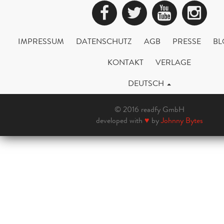
Facebook
Twitter
YouTub
Ins
IMPRESSUM
DATENSCHUTZ
AGB
PRESSE
BL
KONTAKT
VERLAGE
DEUTSCH
© 2016 readfy GmbH
developed with
♥
by
Johnny Bytes