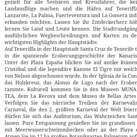
gezielt für alle Seebären und Kreuzfahrer, die kei
Landausflüge machen und die Häfen auf Teneriffa
Lanzarote, La Palma, Fuerteventura und La Gomera indi
erkunden möchten. Lassen Sie ihr Entdeckerherz hö
lernen Sie Land und Leute kennen. Die Stadtrundgäng
ausführlichen Wegbeschreibungen und Karten zu de
wichtigsten Highlights der Hauptstädte.
Auf Teneriffa in der Hauptstadt Santa Cruz de Tenerife 
in die spannende Eroberungsgeschichte der Kanaris
Unter der Plaza España blicken Sie auf antike Ruinen
Cristóbal und die legendäre Kanone El Tigre mit wel
von Nelson abgeschossen wurde. In der Iglesia de la Co
das Holzkreuz, das Alonso de Lugo nach der Erobe
rammte. Kulturell kommen Sie in den Museen MUNA
TEA, dem La Recova und dem Museo de Bellas Artes 
Verfolgen Sie das närrische Treiben der Karneval
Carnaval, die den 2. größten Karneval der Welt feiern
dürfen Sie sich das Auditorium, das Wahrzeichen San
lassen. Pure Entspannung genießen Sie im grandiosen
mit Meerwasserschwimmbecken oder an der Playa de
Atmen Sie im 12 ha großen Botanikgarten Palmetum auf