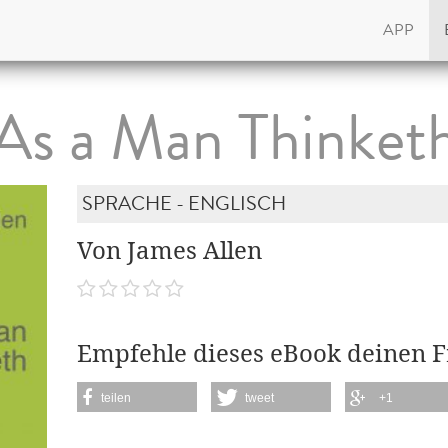
APP
As a Man Thinket
SPRACHE - ENGLISCH
Von James Allen
Empfehle dieses eBook deinen 
teilen
tweet
+1