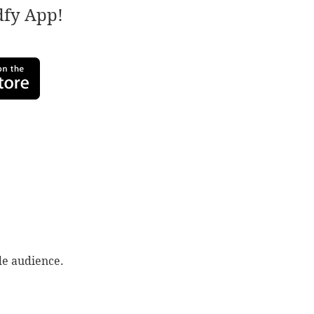
adfy App!
ide audience.