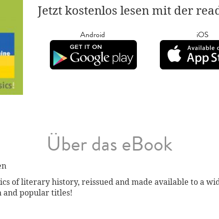
Jetzt kostenlos lesen mit der re
Android
iOS
Über das eBook
en
sics of literary history, reissued and made available to a w
and popular titles!