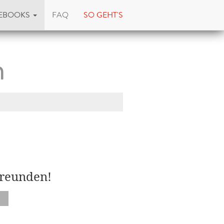
EBOOKS
FAQ
SO GEHT'S
h
Freunden!