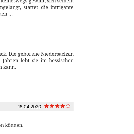
 keineswegs gewillt, sich seinem
elangt, stattet die intrigante
en ...
nick. Die geborene Niedersächsin
n Jahren lebt sie im hessischen
ln kann.
18.04.2020
en können.