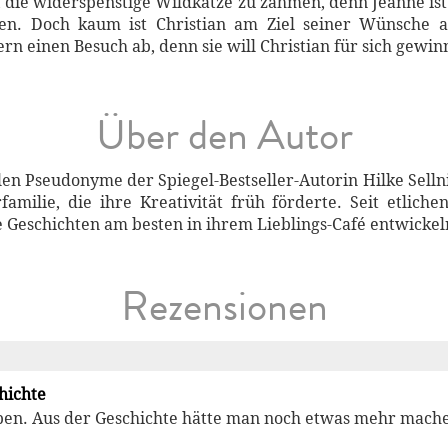
t, die widerspenstige Wildkatze zu zähmen, denn Jeanne ist
n. Doch kaum ist Christian am Ziel seiner Wünsche ang
 einen Besuch ab, denn sie will Christian für sich gewinn
Über den Autor
elen Pseudonyme der Spiegel-Bestseller-Autorin Hilke Sell
amilie, die ihre Kreativität früh förderte. Seit etliche
hre Geschichten am besten in ihrem Lieblings-Café entwicke
Rezensionen
hichte
ben. Aus der Geschichte hätte man noch etwas mehr mach