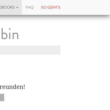
EBOOKS
FAQ
SO GEHT'S
bin
Freunden!