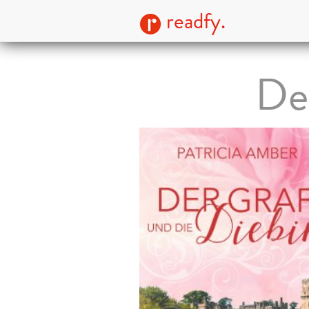
readfy.
De